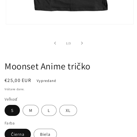
Otvoriť
médium
1
v
z
1
/
3
modálnom
okne
Moonset Anime tričko
Normálna
€25,00 EUR
Vypredané
cena
Vrátane dane.
Veľkosť
S
M
L
XL
Farba
Čierna
Biela