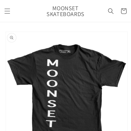
Prejsť
na
MOONSET
Košík
obsah
SKATEBOARDS
Prejsť na
informácie
o produkte