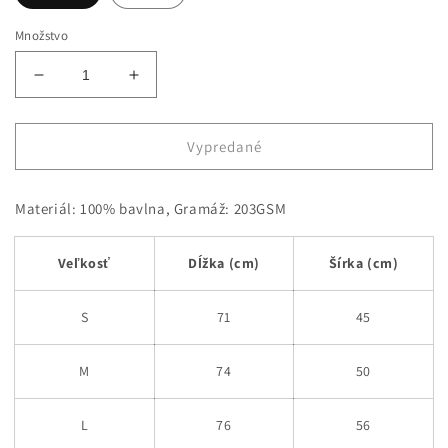
Množstvo
Znížiť
Zvýšiť
množstvo
množstvo
pre
pre
Moonset
Moonset
Vypredané
Anime
Anime
tričko
tričko
Materiál: 100% bavlna, Gramáž: 203GSM
Veľkosť
Dĺžka (cm)
Šírka (cm)
S
71
45
M
74
50
L
76
56